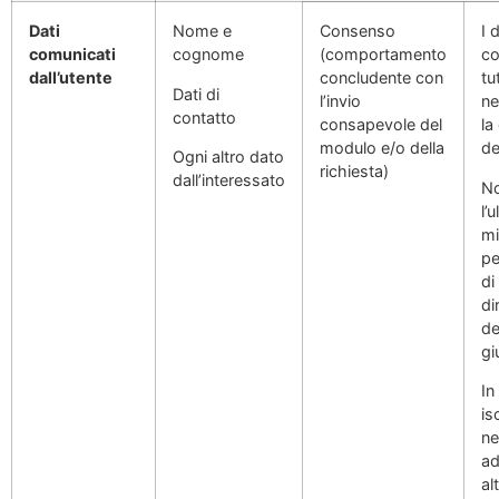
Dati
Nome e
Consenso
I 
comunicati
cognome
(comportamento
co
dall’utente
concludente con
tu
Dati di
l’invio
ne
contatto
consapevole del
la
modulo e/o della
de
Ogni altro dato
richiesta)
dall’interessato
No
l’
mi
pe
di
dir
de
gi
In
is
ne
ad
al