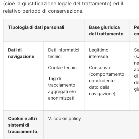
(cioè la giustificazione legale del trattamento) ed il
relativo periodo di conservazione.
Tipologia di dati personali
Base giuridica
Pe
del trattamento
c
Dati di
Dati informatici
Legittimo
Se
navigazione
tecnici
interesse
(s
ne
Cookie tecnici
Consenso
ac
(comportamento
di
Tag di
concludente
de
tracciamento
dato dalla
gi
aggregati e/o
navigazione)
anonimizzati
Cookie e altri
V. cookie policy
sistemi di
tracciamento.