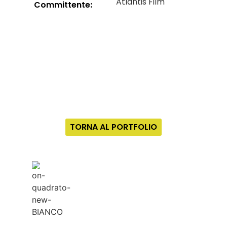
Atlantis Film
Committente:
TORNA AL PORTFOLIO
Privacy Policy
|
Cookies Policy
© 2024 ON Srl Tv - piva 16190941001