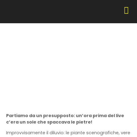
Jil Sander SS23
Live Fashion
Show di Lucie e
Luke Meier
Partiamo da un presupposto: un’ora prima del live
c’era un sole che spaccava le pietre!
Improvvisamente il diluvio: le piante scenografiche, vere